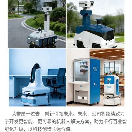
荣誉属于过去，创新引领未来。未来，公司将继续致力
于开发更智能、更可靠的机器人解决方案，助力千行百业智
能化升级，以科技创造长远价值。