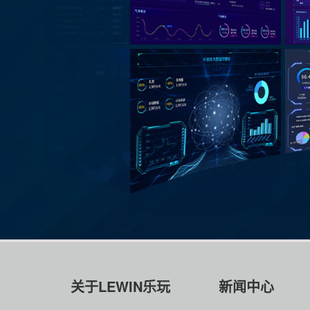
关于LEWIN乐玩
新闻中心