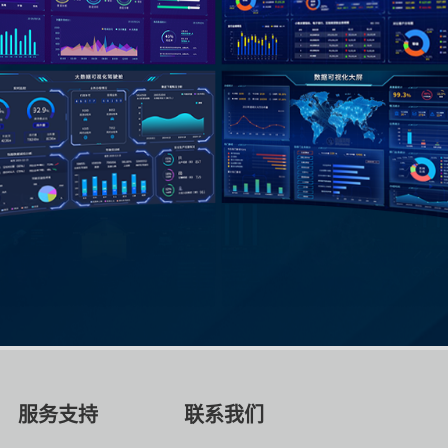
服务支持
联系我们