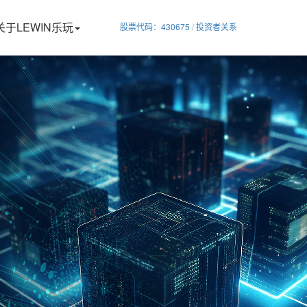
关于LEWIN乐玩
股票代码：430675
/
投资者关系