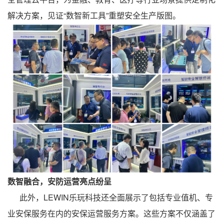
解决方案，见证“数智新工具”重塑安全生产版图。
数智融合，安防运营亮点纷呈
此外，LEWIN乐玩科技还全面展示了包括专业值机、专
业安保服务在内的安保运营服务方案。这些方案不仅涵盖了