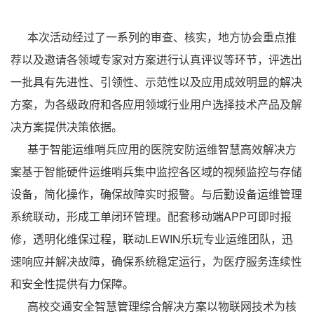
本次活动经过了一系列的审查、核实，地方协会重点推
荐以及邀请各领域专家对方案进行认真评议等环节，评选出
一批具有先进性、引领性、示范性以及应用成效明显的解决
方案，为各级政府和各应用领域行业用户选择技术产品及解
决方案提供决策依据。
基于智能运维哨兵应用的医院安防运维智慧高效解决方
案基于智能硬件运维哨兵集中监控各区域的视频监控与存储
设备，简化操作，确保故障实时报警。与后勤设备运维管理
系统联动，形成工单闭环管理。配套移动端APP可即时报
修，透明化维保过程，联动LEWIN乐玩专业运维团队，迅
速响应并解决故障，确保系统稳定运行，为医疗服务连续性
和安全性提供有力保障。
高校交通安全智慧管理综合解决方案以物联网技术为核