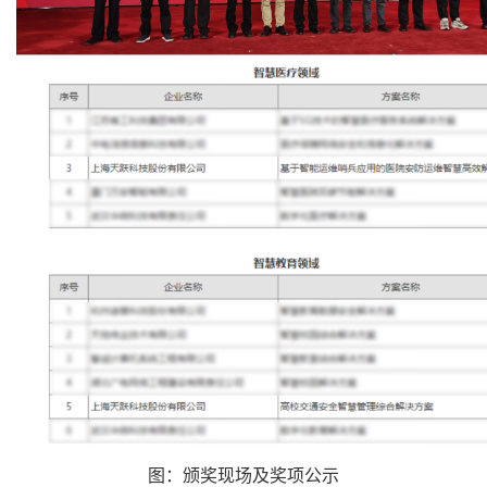
图：颁奖现场及奖项公示