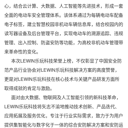
心，结合云计算、大数据、人工智能等先进技术，形成一套
全面的电动车安全管理体系。该体系通过为每辆电动车配备
电子标签，建立智慧校园非机动车辆信息库，结合校园内的
读写器设备及后台管理平台，实现电动车的溯源追踪、违规
管理、出入控制、防盗安防等功能，为高校非机动车管理带
来革命性的变化。
本次LEWIN乐玩科技荣誉上榜，不仅彰显了中国安全防
范产品行业协会对LEWIN乐玩科技解决方案的高度赞誉，
更是对LEWIN乐玩科技在核心技术与关键产品研发方面所
取得成就的肯定与激励。
面对由大数据、物联网及人工智能引领的新科技革命，
LEWIN乐玩科技将矢志不渝地推动技术创新、产品迭代、
应用拓展及服务优化，专注于行业实际需求，致力于为用户
提供集智能化与数字化于一体的综合安防解决方案和安防运