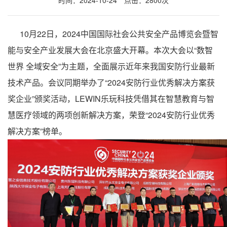
时间：2024-10-24 点击：2800次
10月22日，2024中国国际社会公共安全产品博览会暨智
能与安全产业发展大会在北京盛大开幕。本次大会以“数智
世界 全域安全”为主题，全面展示近年来我国安防行业最新
技术产品。会议同期举办了“2024安防行业优秀解决方案获
奖企业”颁奖活动，LEWIN乐玩科技凭借其在智慧教育与智
慧医疗领域的两项创新解决方案，荣登“2024安防行业优秀
解决方案”榜单。